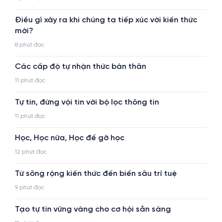
Điều gì xảy ra khi chúng ta tiếp xúc với kiến thức
mới?
8 phút đọc
Các cấp độ tự nhận thức bản thân
11 phút đọc
Tự tin, đừng vội tin với bộ lọc thông tin
11 phút đọc
Học, Học nữa, Học để gỡ học
12 phút đọc
Từ sông rộng kiến thức đến biển sâu trí tuệ
9 phút đọc
Tạo tự tin vững vàng cho cơ hội sẵn sàng