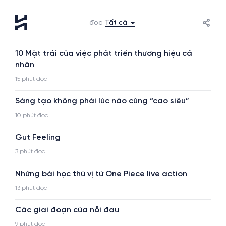
đọc
Tất cả
10 Mặt trái của việc phát triển thương hiệu cá
nhân
15 phút đọc
Sáng tạo không phải lúc nào cũng “cao siêu”
10 phút đọc
Gut Feeling
3 phút đọc
Những bài học thú vị từ One Piece live action
13 phút đọc
Các giai đoạn của nỗi đau
9 phút đọc