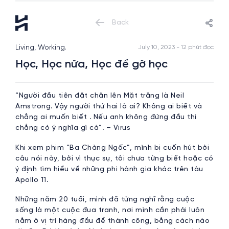
Back
Living, Working.
July 10, 2023 - 12 phút đọc
Học, Học nữa, Học để gỡ học
“Người đầu tiên đặt chân lên Mặt trăng là Neil
Amstrong. Vậy người thứ hai là ai? Không ai biết và
chẳng ai muốn biết . Nếu anh không đứng đầu thì
chẳng có ý nghĩa gì cả”. – Virus
Khi xem phim “Ba Chàng Ngốc”, mình bị cuốn hút bởi
câu nói này, bởi vì thực sự, tôi chưa từng biết hoặc có
ý định tìm hiểu về những phi hành gia khác trên tàu
Apollo 11.
Những năm 20 tuổi, mình đã từng nghĩ rằng cuộc
sống là một cuộc đua tranh, nơi mình cần phải luôn
nằm ở vị trí hàng đầu để thành công, bằng cách nào