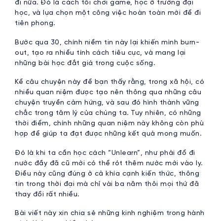
đi nữa. Đó là cách tôi chơi game, học ở trường đại
học, và lựa chọn một công việc hoàn toàn mới để đi
tiên phong.
Bước qua 30, chính niềm tin này lại khiến mình burn-
out, tạo ra nhiều tính cách tiêu cực, và mang lại
những bài học đắt giá trong cuộc sống.
Kể câu chuyện này để bạn thấy rằng, trong xã hội, có
nhiều quan niệm được tạo nên thông qua những câu
chuyện truyền cảm hứng, và sau đó hình thành vững
chắc trong tâm lý của chúng ta. Tuy nhiên, có những
thời điểm, chính những quan niệm này không còn phù
hợp để giúp ta đạt được những kết quả mong muốn.
Đó là khi ta cần học cách “Unlearn”, như phải đổ đi
nước đầy đã cũ mới có thể rót thêm nước mới vào ly.
Điều này cũng đúng ở cả khía cạnh kiến thức, thông
tin trong thời đại mà chỉ vài ba năm thôi mọi thứ đã
thay đổi rất nhiều.
Bài viết này xin chia sẻ những kinh nghiệm trong hành