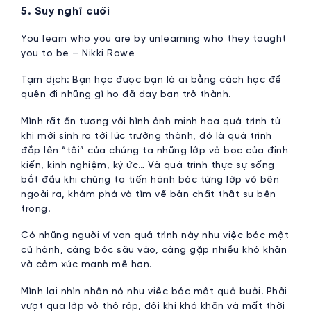
5. Suy nghĩ cuối
You learn who you are by unlearning who they taught
you to be – Nikki Rowe
Tạm dịch: Bạn học được bạn là ai bằng cách học để
quên đi những gì họ đã dạy bạn trở thành.
Mình rất ấn tượng với hình ảnh minh họa quá trình từ
khi mới sinh ra tới lúc trưởng thành, đó là quá trình
đắp lên “tôi” của chúng ta những lớp vỏ bọc của định
kiến, kinh nghiệm, ký ức… Và quá trình thực sự sống
bắt đầu khi chúng ta tiến hành bóc từng lớp vỏ bên
ngoài ra, khám phá và tìm về bản chất thật sự bên
trong.
Có những người ví von quá trình này như việc bóc một
củ hành, càng bóc sâu vào, càng gặp nhiều khó khăn
và cảm xúc mạnh mẽ hơn.
Mình lại nhìn nhận nó như việc bóc một quả bưởi. Phải
vượt qua lớp vỏ thô ráp, đôi khi khó khăn và mất thời