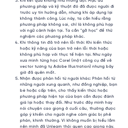
Khi kết quả không như mong đợi: Mặc dù
phương pháp và kỹ thuật đó đã được người đi
trước uy tín hướng dẫn, nhưng khi áp dụng lại
không thành công. Lúc này, ta cần hiểu rằng
phương pháp không sai, chỉ là không phù hợp
với ngữ cảnh hiện tại. Ta cần “gỡ học” để thử
nghiệm các phương pháp khác.
Khi thông tin đã trở nên lỗi thời: Khi kiến thức
hoặc kỹ năng của bạn trở nên lỗi thời hoặc
không phù hợp với thực tế hiện tại. Như ngày
xưa mình từng học Corel (một công cụ để vẽ
vector tương tự Adobe Illustration) nhưng bây
giờ đã quên mất.
Nhận được phản hồi từ người khác: Phản hồi từ
những người xung quanh, như đồng nghiệp, bạn
bè hoặc cấp trên, cho thấy kiến thức hoặc
phương pháp hiện tại của bạn cần được đánh
giá lại hoặc thay đổi. Như trước đây mình hay
nói chuyện cao giọng ở cuối câu, thường được
góp ý khiến cho người nghe cảm giác bị phê
phán, khinh thường. Vì không muốn bị hiểu lầm
nên mình đã Unlearn thói quen cao giọng này.