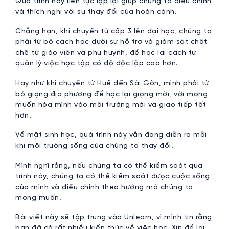
Quá trình này liên tục lặp lại giúp chúng ta điều chỉnh
và thích nghi với sự thay đổi của hoàn cảnh.
Chẳng hạn, khi chuyển từ cấp 3 lên đại học, chúng ta
phải từ bỏ cách học dưới sự hỗ trợ và giám sát chặt
chẽ từ giáo viên và phụ huynh, để học lại cách tự
quản lý việc học tập có độ độc lập cao hơn.
Hay như khi chuyển từ Huế đến Sài Gòn, mình phải từ
bỏ giọng địa phương để học lại giọng mới, với mong
muốn hòa mình vào môi trường mới và giao tiếp tốt
hơn.
Về mặt sinh học, quá trình này vẫn đang diễn ra mỗi
khi môi trường sống của chúng ta thay đổi.
Mình nghĩ rằng, nếu chúng ta có thể kiểm soát quá
trình này, chúng ta có thể kiểm soát được cuộc sống
của mình và điều chỉnh theo hướng mà chúng ta
mong muốn.
Bài viết này sẽ tập trung vào Unlearn, vì mình tin rằng
bạn đã có rất nhiều kiến thức về việc học. Xin để lại