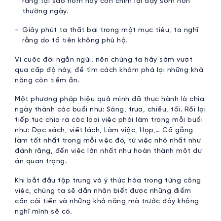
rằng tại sao hôm nay con chim lại dậy sớm hơn
thường ngày.
Giây phút ta thất bại trong một mục tiêu, ta nghĩ
rằng do tổ tiên không phù hộ.
Vì cuộc đời ngắn ngủi, nên chúng ta hãy sớm vượt
qua cấp độ này, để tìm cách khám phá lại những khả
năng còn tiềm ẩn.
Một phương pháp hiệu quả mình đã thực hành là chia
ngày thành các buổi như: Sáng, trưa, chiều, tối. Rồi lại
tiếp tục chia ra các loại việc phải làm trong mỗi buổi
như: Đọc sách, viết lách, Làm việc, Họp,… Cố gắng
làm tốt nhất trong mỗi việc đó, từ việc nhỏ nhất như
đánh răng, đến việc lớn nhất như hoàn thành một dự
án quan trọng.
Khi bắt đầu tập trung và ý thức hóa trong từng công
việc, chúng ta sẽ dần nhận biết được những điểm
cần cải tiến và những khả năng mà trước đây không
nghĩ mình sẽ có.