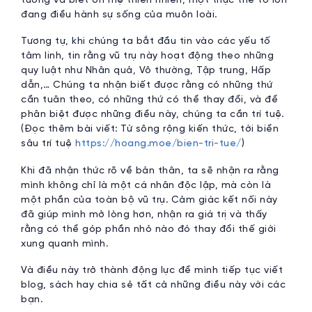
đang điều hành sự sống của muôn loài.
Tương tự, khi chúng ta bắt đầu tin vào các yếu tố
tâm linh, tin rằng vũ trụ này hoạt động theo những
quy luật như Nhân quả, Vô thường, Tập trung, Hấp
dẫn,… Chúng ta nhận biết được rằng có những thứ
cần tuân theo, có những thứ có thể thay đổi, và để
phân biệt được những điều này, chúng ta cần trí tuệ.
(Đọc thêm bài viết: Từ sông rộng kiến thức, tới biển
sâu trí tuệ
https://hoang.moe/bien-tri-tue/
)
Khi đã nhận thức rõ về bản thân, ta sẽ nhận ra rằng
mình không chỉ là một cá nhân độc lập, mà còn là
một phần của toàn bộ vũ trụ. Cảm giác kết nối này
đã giúp mình mở lòng hơn, nhận ra giá trị và thấy
rằng có thể góp phần nhỏ nào đó thay đổi thế giới
xung quanh mình.
Và điều này trở thành động lực để mình tiếp tục viết
blog, sách hay chia sẻ tất cả những điều này với các
bạn.