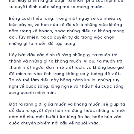
nơi. Đây chính là giai đoạn ta khám phá sức mạnh để
tự quyết định cuộc sống mà ta mong muốn.
Bằng cách hiểu rằng, trong một ngày sẽ có nhiều sự
kiện xảy ra, và hơn nửa số đó sẽ là những việc không
nằm trong kế hoạch, hoặc những điều ta không mong
đợi. Tuy nhiên, ta có quyền tự do trong việc chọn
những gì ta muốn để tập trung.
Hãy bắt đầu xác định rõ ràng những gì ta muốn trở
thành và những gì ta không muốn. Ví dụ, ta muốn trở
thành một người đam mê viết lách, và không bao giờ
để mình rơi vào tình trạng không có ý tưởng để viết.
Ta có thể làm điều này bằng cách lưu lại những suy
nghĩ về cuộc sống, lắng nghe và thấu hiểu cuộc sống
xung quanh mình hơn.
Đặt ra ranh giới giữa muốn và không muốn, sẽ giúp ta
dễ đưa ra quyết định hơn khi đứng trước những lời mời
cám dỗ như một buổi tiệc tùng ồn ào, hoặc hùa vào
cuộc chuyện phiếm nói xấu về người khác.