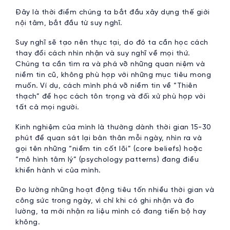
Đây là thời điểm chúng ta bắt đầu xây dựng thế giới
nội tâm, bắt đầu từ suy nghĩ.
Suy nghĩ sẽ tạo nên thực tại, do đó ta cần học cách
thay đổi cách nhìn nhận và suy nghĩ về mọi thứ.
Chúng ta cần tìm ra và phá vỡ những quan niệm và
niềm tin cũ, không phù hợp với những mục tiêu mong
muốn. Ví dụ, cách mình phá vỡ niềm tin về “Thiên
thạch” để học cách tôn trọng và đối xử phù hợp với
tất cả mọi người.
Kinh nghiệm của mình là thường dành thời gian 15-30
phút để quan sát lại bản thân mỗi ngày, nhìn ra và
gọi tên những “niềm tin cốt lõi” (core beliefs) hoặc
“mô hình tâm lý” (psychology patterns) đang điều
khiển hành vi của mình.
Đo lường những hoạt động tiêu tốn nhiều thời gian và
công sức trong ngày, vì chỉ khi có ghi nhận và đo
lường, ta mới nhận ra liệu mình có đang tiến bộ hay
không.