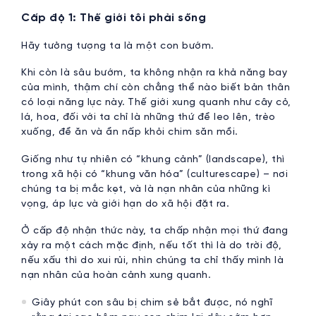
Cấp độ 1: Thế giới tôi phải sống
Hãy tưởng tượng ta là một con bướm.
Khi còn là sâu bướm, ta không nhận ra khả năng bay
của mình, thậm chí còn chẳng thể nào biết bản thân
có loại năng lực này. Thế giới xung quanh như cây cỏ,
lá, hoa, đối với ta chỉ là những thứ để leo lên, trèo
xuống, để ăn và ẩn nấp khỏi chim săn mồi.
Giống như tự nhiên có “khung cảnh” (landscape), thì
trong xã hội có “khung văn hóa” (culturescape) – nơi
chúng ta bị mắc kẹt, và là nạn nhân của những kì
vọng, áp lực và giới hạn do xã hội đặt ra.
Ở cấp độ nhận thức này, ta chấp nhận mọi thứ đang
xảy ra một cách mặc định, nếu tốt thì là do trời độ,
nếu xấu thì do xui rủi, nhìn chúng ta chỉ thấy mình là
nạn nhân của hoàn cảnh xung quanh.
Giây phút con sâu bị chim sẻ bắt được, nó nghĩ