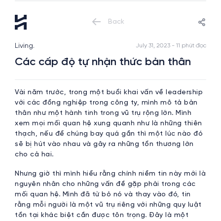
Back
Living.
July 31, 2023 - 11 phút đọc
Các cấp độ tự nhận thức bản thân
Vài năm trước, trong một buổi khai vấn về leadership
với các đồng nghiệp trong công ty, mình mô tả bản
thân như một hành tinh trong vũ trụ rộng lớn. Mình
xem mọi mối quan hệ xung quanh như là những thiên
thạch, nếu để chúng bay quá gần thì một lúc nào đó
sẽ bị hút vào nhau và gây ra những tổn thương lớn
cho cả hai.
Nhưng giờ thì mình hiểu rằng chính niềm tin này mới là
nguyên nhân cho những vấn đề gặp phải trong các
mối quan hệ. Mình đã từ bỏ nó và thay vào đó, tin
rằng mỗi người là một vũ trụ riêng với những quy luật
tồn tại khác biệt cần được tôn trọng. Đây là một