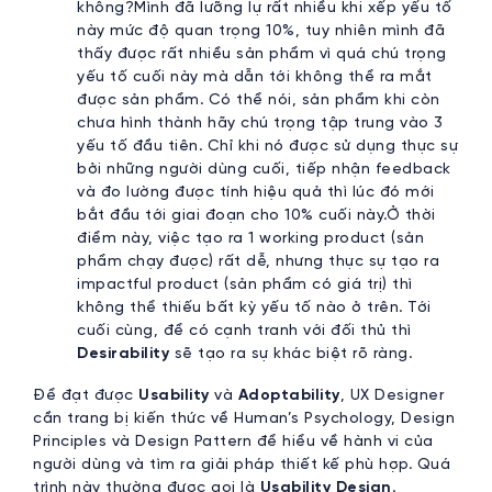
không?Mình đã lưỡng lự rất nhiều khi xếp yếu tố
này mức độ quan trọng 10%, tuy nhiên mình đã
thấy được rất nhiều sản phẩm vì quá chú trọng
yếu tố cuối này mà dẫn tới không thể ra mắt
được sản phẩm. Có thể nói, sản phẩm khi còn
chưa hình thành hãy chú trọng tập trung vào 3
yếu tố đầu tiên. Chỉ khi nó được sử dụng thực sự
bởi những người dùng cuối, tiếp nhận feedback
và đo lường được tính hiệu quả thì lúc đó mới
bắt đầu tới giai đoạn cho 10% cuối này.Ở thời
điểm này, việc tạo ra 1 working product (sản
phẩm chạy được) rất dễ, nhưng thực sự tạo ra
impactful product (sản phẩm có giá trị) thì
không thể thiếu bất kỳ yếu tố nào ở trên. Tới
cuối cùng, để có cạnh tranh với đối thủ thì
Desirability
sẽ tạo ra sự khác biệt rõ ràng.
Để đạt được
Usability
và
Adoptability
, UX Designer
cần trang bị kiến thức về Human’s Psychology, Design
Principles và Design Pattern để hiểu về hành vi của
người dùng và tìm ra giải pháp thiết kế phù hợp. Quá
trình này thường được gọi là
Usability Design
.