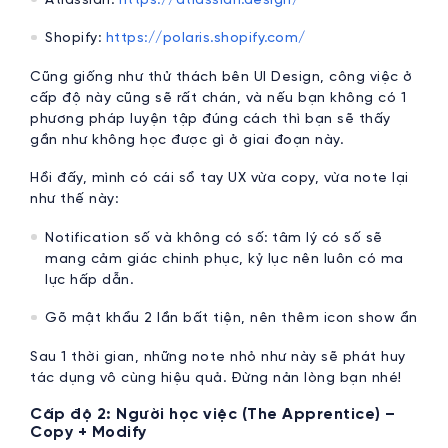
Shopify:
https://polaris.shopify.com/
Cũng giống như thử thách bên UI Design, công việc ở
cấp độ này cũng sẽ rất chán, và nếu bạn không có 1
phương pháp luyện tập đúng cách thì bạn sẽ thấy
gần như không học được gì ở giai đoạn này.
Hồi đấy, mình có cái sổ tay UX vừa copy, vừa note lại
như thế này:
Notification số và không có số: tâm lý có số sẽ
mang cảm giác chinh phục, kỷ lục nên luôn có ma
lực hấp dẫn.
Gõ mật khẩu 2 lần bất tiện, nên thêm icon show ẩn
Sau 1 thời gian, những note nhỏ như này sẽ phát huy
tác dụng vô cùng hiệu quả. Đừng nản lòng bạn nhé!
Cấp độ 2: Người học việc (The Apprentice) –
Copy + Modify