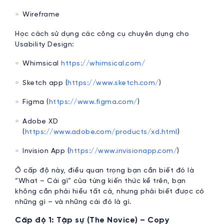
Wireframe
Học cách sử dụng các công cụ chuyên dụng cho
Usability Design:
Whimsical
https://whimsical.com/
Sketch app (
https://www.sketch.com/
)
Figma (
https://www.figma.com/
)
Adobe XD
(
https://www.adobe.com/products/xd.html
)
Invision App (
https://www.invisionapp.com/
)
Ở cấp độ này, điều quan trọng bạn cần biết đó là
“What – Cái gì” của từng kiến thức kể trên, bạn
không cần phải hiểu tất cả, nhưng phải biết được có
những gì – và những cái đó là gì.
Cấp độ 1: Tập sự (The Novice) – Copy