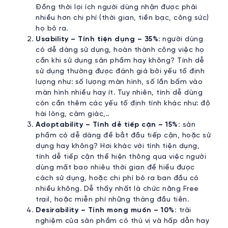
Đồng thời lợi ích người dùng nhận được phải
nhiều hơn chi phí (thời gian, tiền bạc, công sức)
họ bỏ ra.
Usability – Tính tiện dụng – 35%
: người dùng
có dễ dàng sử dụng, hoàn thành công việc họ
cần khi sử dụng sản phẩm hay không? Tính dễ
sử dụng thường được đánh giá bởi yếu tố định
lượng như: số lượng màn hình, số lần bấm vào
màn hình nhiều hay ít. Tuy nhiên, tính dễ dùng
còn cần thêm các yếu tố định tính khác như: độ
hài lòng, cảm giác,..
Adoptability – Tính dễ tiếp cận – 15%:
sản
phẩm có dễ dàng để bắt đầu tiếp cận, hoặc sử
dụng hay không? Hơi khác với tính tiện dụng,
tính dễ tiếp cận thể hiện thông qua việc người
dùng mất bao nhiêu thời gian để hiểu được
cách sử dụng, hoặc chi phí bỏ ra ban đầu có
nhiều không. Dễ thấy nhất là chức năng Free
trail, hoặc miễn phí những tháng đầu tiên.
Desirability – Tính mong muốn – 10%:
trải
nghiệm của sản phẩm có thú vị và hấp dẫn hay