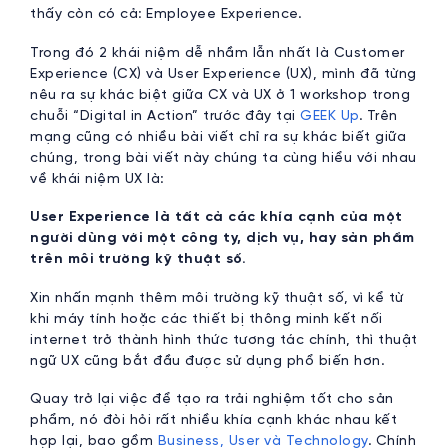
thấy còn có cả: Employee Experience.
Trong đó 2 khái niệm dễ nhầm lẫn nhất là Customer
Experience (CX) và User Experience (UX), mình đã từng
nêu ra sự khác biệt giữa CX và UX ở 1 workshop trong
chuỗi “Digital in Action” trước đây tại
GEEK Up
. Trên
mạng cũng có nhiều bài viết chỉ ra sự khác biết giữa
chúng, trong bài viết này chúng ta cùng hiểu với nhau
về khái niệm UX là:
User Experience là tất cả các khía cạnh của một
người dùng với một công ty, dịch vụ, hay sản phẩm
trên môi trường kỹ thuật số.
Xin nhấn mạnh thêm môi trường kỹ thuật số, vì kể từ
khi máy tính hoặc các thiết bị thông minh kết nối
internet trở thành hình thức tương tác chính, thì thuật
ngữ UX cũng bắt đầu được sử dụng phổ biến hơn.
Quay trở lại việc để tạo ra trải nghiệm tốt cho sản
phẩm, nó đòi hỏi rất nhiều khía cạnh khác nhau kết
hợp lại, bao gồm
Business, User và Technology
. Chính