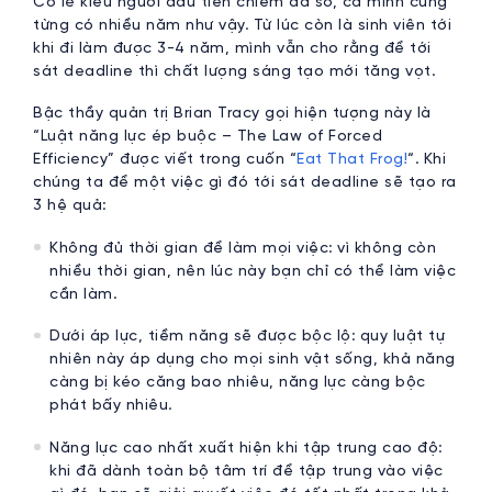
Có lẽ kiểu người đầu tiên chiếm đa số, cả mình cũng
từng có nhiều năm như vậy. Từ lúc còn là sinh viên tới
khi đi làm được 3-4 năm, mình vẫn cho rằng để tới
sát deadline thì chất lượng sáng tạo mới tăng vọt.
Bậc thầy quản trị Brian Tracy gọi hiện tượng này là
“Luật năng lực ép buộc – The Law of Forced
Efficiency” được viết trong cuốn “
Eat That Frog!
“. Khi
chúng ta để một việc gì đó tới sát deadline sẽ tạo ra
3 hệ quả:
Không đủ thời gian để làm mọi việc: vì không còn
nhiều thời gian, nên lúc này bạn chỉ có thể làm việc
cần làm.
Dưới áp lực, tiềm năng sẽ được bộc lộ: quy luật tự
nhiên này áp dụng cho mọi sinh vật sống, khả năng
càng bị kéo căng bao nhiêu, năng lực càng bộc
phát bấy nhiêu.
Năng lực cao nhất xuất hiện khi tập trung cao độ:
khi đã dành toàn bộ tâm trí để tập trung vào việc