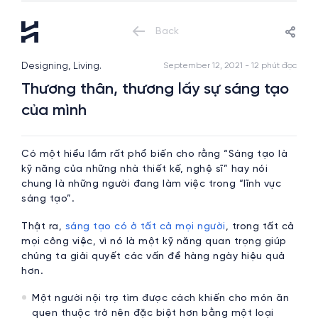
Back
Designing, Living.
September 12, 2021 - 12 phút đọc
Thương thân, thương lấy sự sáng tạo
của mình
Có một hiểu lầm rất phổ biến cho rằng “Sáng tạo là
kỹ năng của những nhà thiết kế, nghệ sĩ” hay nói
chung là những người đang làm việc trong “lĩnh vực
sáng tạo”.
Thật ra,
sáng tạo có ở tất cả mọi người
, trong tất cả
mọi công việc, vì nó là một kỹ năng quan trọng giúp
chúng ta giải quyết các vấn đề hàng ngày hiệu quả
hơn.
Một người nội trợ tìm được cách khiến cho món ăn
quen thuộc trở nên đặc biệt hơn bằng một loại