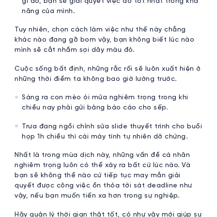
gì đó, bạn sẽ giải quyết việc đó tốt nhất trong khả
năng của mình.
Tuy nhiên, chọn cách làm việc như thế này chẳng
khác nào đang gỡ bom vậy, bạn không biết lúc nào
mình sẽ cắt nhầm sợi dây màu đỏ.
Cuộc sống bất định, những rắc rối sẽ luôn xuất hiện ở
những thời điểm ta không bao giờ lường trước.
Sáng ra con mèo ói mửa nghiêm trọng trong khi
chiều nay phải gửi bảng báo cáo cho sếp.
Trưa đang ngồi chỉnh sửa slide thuyết trình cho buổi
họp 1h chiều thì cái máy tính tự nhiên dở chứng.
Nhất là trong mùa dịch này, những vấn đề cá nhân
nghiêm trọng luôn có thể xảy ra bất cứ lúc nào. Và
bạn sẽ không thể nào cứ tiếp tục may mắn giải
quyết được công việc ổn thỏa tới sát deadline như
vậy, nếu bạn muốn tiến xa hơn trong sự nghiệp.
Hãy quản lý thời gian thật tốt, có như vậy mới giúp sự