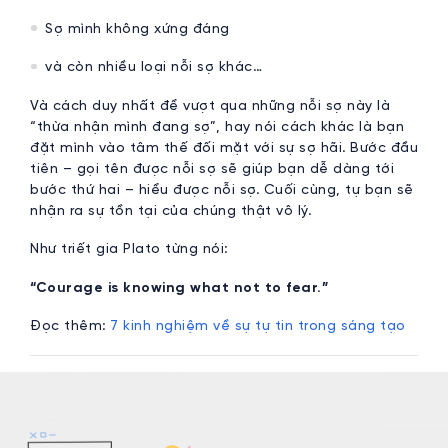
Sợ mình không xứng đáng
và còn nhiều loại nỗi sợ khác…
Và cách duy nhất để vượt qua những nỗi sợ này là
“thừa nhận mình đang sợ”, hay nói cách khác là bạn
đặt mình vào tâm thế đối mặt với sự sợ hãi. Bước đầu
tiên – gọi tên được nỗi sợ sẽ giúp bạn dễ dàng tới
bước thứ hai – hiểu được nỗi sợ. Cuối cùng, tự bạn sẽ
nhận ra sự tồn tại của chúng thật vô lý.
Như triết gia Plato từng nói:
“Courage is knowing what not to fear.”
Đọc thêm:
7 kinh nghiệm về sự tự tin trong sáng tạo