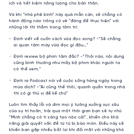
ích và tiết kiệm năng lượng cho bản thân.
Và khi “nhà phê bình” này quá mẫn cán, sẽ chẳng có
hành động nào trông có vẻ “đáng để thực hiện” với
những lời thì thầm trong tâm trí:
Định viết về cuốn sách vừa đọc xong? -“Sẽ chẳng
ai quan tâm mày vừa đọc gì đâu…”
Định review bộ phim tâm đắc? -“Thôi nào, nội dung
cũng bình thường như mấy bộ phim khác người ta
có thể xem.”
Định ra Podcast nói về cuộc sống hàng ngày trong
mùa dịch? -“Ai cũng thế thôi, quanh quẩn trong nhà
thì có gì thú vị để kể chứ”
Luôn tìm thấy lỗi và dìm mọi ý tưởng xuống vực sâu
của sự trì hoãn, trải qua một thời gian bạn sẽ tự nhủ
“Mình chẳng có tí sáng tạo nào cả!”, khiến cho khả
năng giải quyết vấn đề từ từ bị bào mòn. Điều này sẽ
khiến bạn gặp nhiều bất lợi khi đối mặt với những khó